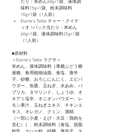
たり：米めん60g×1袋、液体調
味料15g×1袋、粉末調味料
10g×1袋（1人前）
Elaine's Table チャー・クイテ
ィオ 1パック当たり：米めん
60g×1袋、液体調味料25g×1袋
（1人前）
■原材料
＜Elaine's Table ラクサ＞
米めん、液体調味料［果糖ぶどう糖
液糖、食用植物油脂、食塩、唐辛
子、砂糖、おろしにんにく、エビパ
ウダー、魚醤、玉ねぎ、水あめ、パ
プリカ、タマリンド、しょうゆ、オ
キアミ塩辛、オニオンパウダー、レ
モン果汁、玉ねぎエキス、チキンエ
キス、オレガノ、クミン、酒精、
（一部に小麦・えび・大豆・鶏肉を
含む）］、粉末調味料［食塩、脱脂
粉乳、カレー粉、砂糖、唐辛子、タ