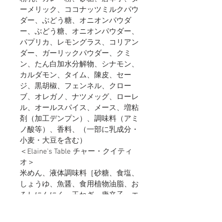
ーメリック、ココナッツミルクパウ
ダー、ぶどう糖、オニオンパウダ
ー、ぶどう糖、オニオンパウダー、
パプリカ、レモングラス、コリアン
ダー、ガーリックパウダー、クミ
ン、たん白加水分解物、シナモン、
カルダモン、タイム、陳皮、セー
ジ、黒胡椒、フェンネル、クロー
ブ、オレガノ、ナツメッグ、ローレ
ル、オールスパイス、メース、増粘
剤（加工デンプン）、調味料（アミ
ノ酸等）、香料、（一部に乳成分・
小麦・大豆を含む）
＜Elaine's Table チャー・クイティ
オ＞
米めん、液体調味料［砂糖、食塩、
しょうゆ、魚醤、食用植物油脂、お
ろしにんにく、玉ねぎ、唐辛子、エ
ビパウダー、ココナッツミルクパウ
ダー、パプリカ、タマリンド、オニ