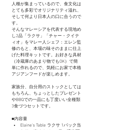
人種が集まっているので、食文化は
とても多彩でオリジナリティ溢れ、
そして何より日本人の口に合うので
す。
そんなマレーシアを代表する現地め
し2品「ラクサ」「チャー・クイテ
ィオ」をマレー人シェフ：エレン監
修のもと、本場の味そのままに仕上
げた料理キットです。お好きな具材
（冷蔵庫のあまり物でもOK）で簡
単に作れるので、気軽にお家で本格
アジアンフードが楽しめます。
家族分、自分用のストックとしては
もちろん、ちょっとしたプレゼント
やBBQでの一品にも丁度いい全種類
3食づつセットです。
■内容量
Elaine's Table ラクサ 1パック当