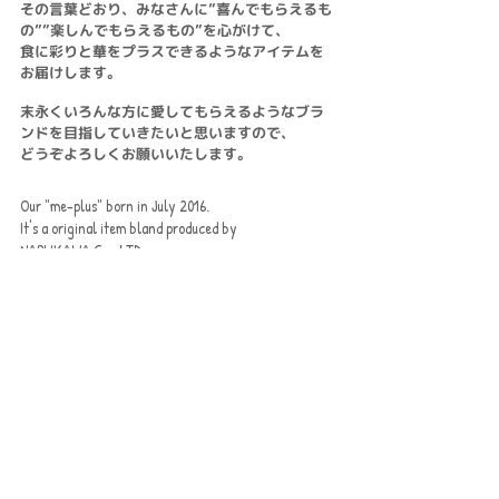
その言葉どおり、みなさんに”喜んでもらえるも
の””楽しんでもらえるもの”を心がけて、
食に彩りと華をプラスできるようなアイテムを
お届けします。
末永くいろんな方に愛してもらえるようなブラ
ンドを目指していきたいと思いますので、
どうぞよろしくお願いいたします。
Our "me-plus" born in July 2016.
It's a original item bland produced by
NARUKAWA Co,. LTD.
That meaning "For me to plus" or and
"taste plus", truly to hope to which it
made a fun, enjoyment for everyone.
And also hoping be loved for a
longtime by you.