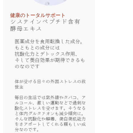
健康のトータルサポート
システインペプチド含有
酵母エキス
医薬成分を食用転換した成分。
もともとの成分には
抗酸化力とデトックス作用、
そして美白効果が期待できるも
のなのです
体が受ける日々の外因ストレスの救
世主
​毎日の生活では紫外線やタバコ、ア
ルコール、激しい運動などで過剰な
酸化ストレスを受けます。そうなる
と体内グルタチオンも減少傾向に。
そんな抗酸化や解毒、美白美肌能力
をさアポートしてくれる頼もしい成
分なのです。