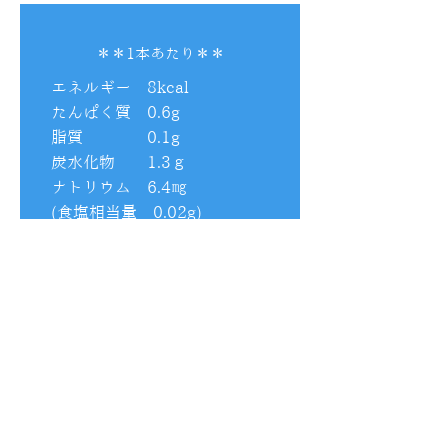
＊＊1本あたり＊＊
エネルギー 8kcal
たんぱく質 0.6g
脂質 0.1g
炭水化物 1.3ｇ
ナトリウム 6.4㎎
(食塩相当量 0.02g)
アレルギー：もも・ゼラチン
L-シスチン 100㎎
システインペプチド 50㎎
ビタミンC 300㎎
ビタミンE 20㎎